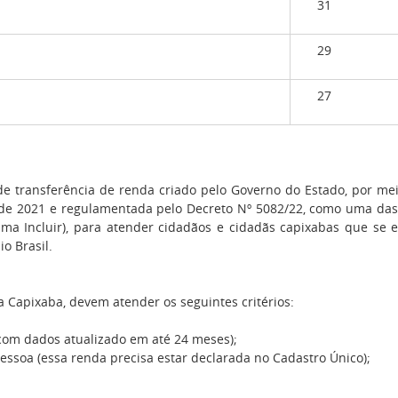
31
29
27
e transferência de renda criado pelo Governo do Estado, por meio
de 2021 e regulamentada pelo Decreto Nº 5082/22, como uma das
ama Incluir), para atender cidadãos e cidadãs capixabas que se
o Brasil.
a Capixaba, devem atender os seguintes critérios:
 (com dados atualizado em até 24 meses);
pessoa (essa renda precisa estar declarada no Cadastro Único);