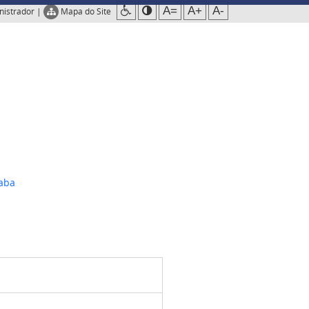
A=
A+
A-
nistrador
|
Mapa do Site
xaba